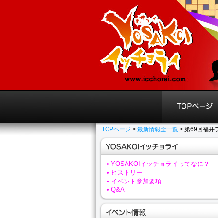
TOPページ
>
最新情報全一覧
> 第69回福
• YOSAKOIイッチョライってなに？
• ヒストリー
• イベント参加要項
• Q&A