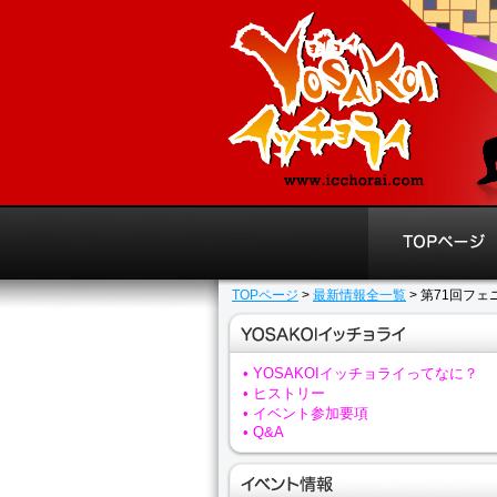
TOPページ
>
最新情報全一覧
> 第71回フ
• YOSAKOIイッチョライってなに？
• ヒストリー
• イベント参加要項
• Q&A