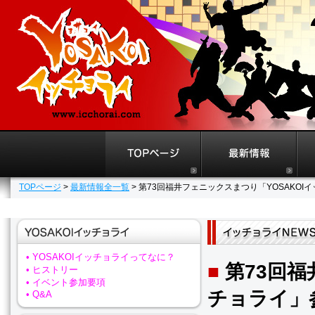
TOPページ
>
最新情報全一覧
> 第73回福井フェニックスまつり「YOSAKO
• YOSAKOIイッチョライってなに？
■
第73回福
• ヒストリー
• イベント参加要項
チョライ」
• Q&A