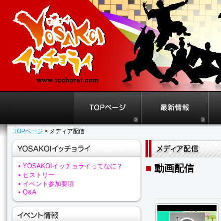
TOPページ
> メディア配信
• YOSAKOIイッチョライってなに？
■
動画配信
• ヒストリー
• イベント参加要項
• Q&A