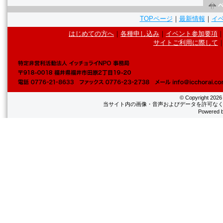
TOPページ
｜
最新情報
｜
イ
はじめての方へ
｜
各種申し込み
｜
イベント参加要項
サイトご利用に際して
© Copyright
202
当サイト内の画像・音声およびデータを許可なく
Powered 