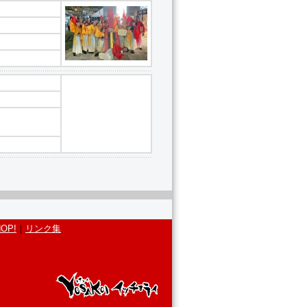
OP!
｜
リンク集