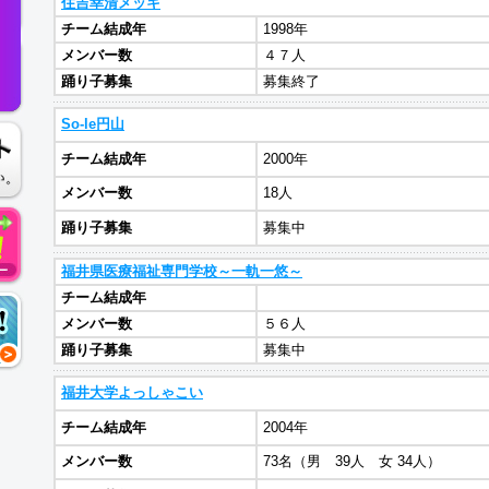
住吉幸清メッキ
チーム結成年
1998年
メンバー数
４７人
踊り子募集
募集終了
So‐le円山
チーム結成年
2000年
メンバー数
18人
踊り子募集
募集中
福井県医療福祉専門学校～一軌一悠～
チーム結成年
メンバー数
５６人
踊り子募集
募集中
福井大学よっしゃこい
チーム結成年
2004年
メンバー数
73名（男 39人 女 34人）