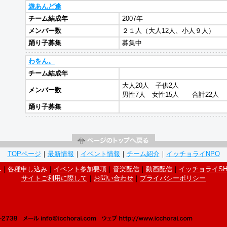
遊あんど逢
チーム結成年
2007年
メンバー数
２１人（大人12人、小人９人）
踊り子募集
募集中
わをん。
チーム結成年
大人20人 子供2人
メンバー数
男性7人 女性15人 合計22人
踊り子募集
TOPページ
｜
最新情報
｜
イベント情報
｜
チーム紹介
｜
イッチョライNPO
へ
｜
各種申し込み
｜
イベント参加要項
｜
音楽配信
｜
動画配信
｜
イッチョライSH
サイトご利用に際して
｜
お問い合わせ
｜
プライバシーポリシー