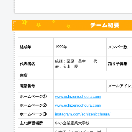
結成年
1999年
メンバー数
統括：栗原 美幸 代
代表者名
踊り子募集
表：宝山 愛
住所
電話番号
メールアドレ
ホームページ①
www.echizenicchoura.com/
ホームページ②
www.echizenicchoura.com/
ホームページ③
instagram.com/echizenicchoura/
主な練習場所
中小企業産業大学校
シナモノ・カンパニー、岩