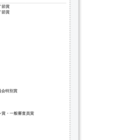
イ節賞
イ節賞
員会特別賞
ン賞・一般審査員賞