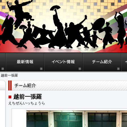
> 越前一張羅
■
越前一張羅
えちぜんいっちょうら