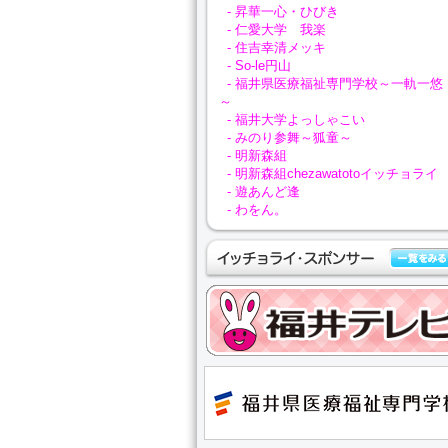
- 昇華一心・ひびき
- 仁愛大学 我楽
- 住吉幸清メッキ
- So‐le円山
- 福井県医療福祉専門学校～一軌一悠
～
- 福井大学よっしゃこい
- みのり参舞～狐童～
- 明新森組
- 明新森組chezawatotoイッチョライ
- 遊あんど逢
- わをん。