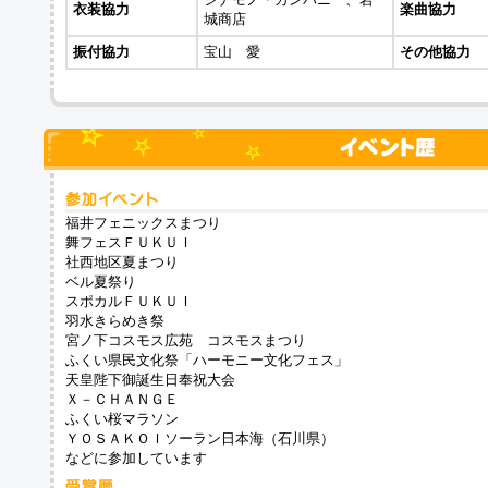
衣装協力
楽曲協力
城商店
振付協力
宝山 愛
その他協力
福井フェニックスまつり
舞フェスＦＵＫＵＩ
社西地区夏まつり
ベル夏祭り
スポカルＦＵＫＵＩ
羽水きらめき祭
宮ノ下コスモス広苑 コスモスまつり
ふくい県民文化祭「ハーモニー文化フェス」
天皇陛下御誕生日奉祝大会
Ｘ－ＣＨＡＮＧＥ
ふくい桜マラソン
ＹＯＳＡＫＯＩソーラン日本海（石川県）
などに参加しています