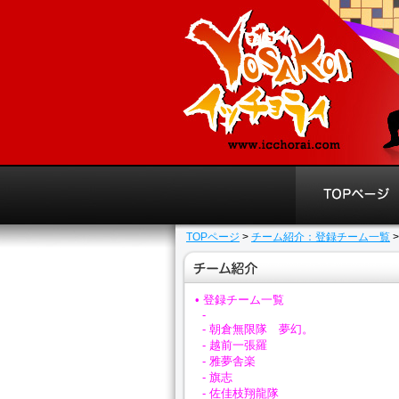
TOPページ
>
チーム紹介：登録チーム一覧
• 登録チーム一覧
-
- 朝倉無限隊 夢幻。
- 越前一張羅
- 雅夢舎楽
- 旗志
- 佐佳枝翔龍隊