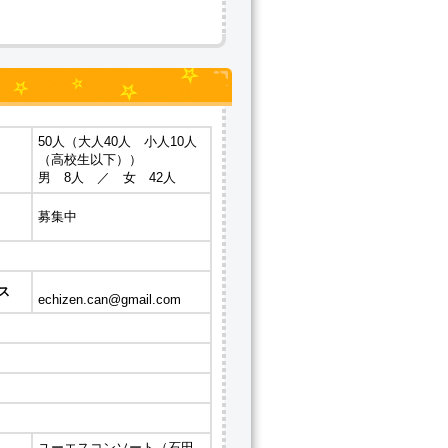
50人（大人40人 小人10人
（高校生以下））
男 8人 ／ 女 42人
募集中
ス
echizen.can@gmail.com
ユーエスコンソート（石田