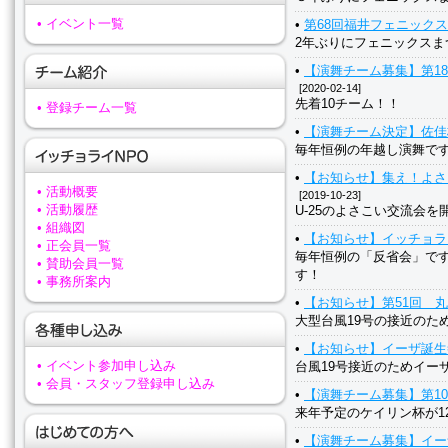
• イベント一覧
•
第68回福井フェニック
2年ぶりにフェニックスま
•
【演舞チーム募集】第1
[2020-02-14]
先着10チーム！！
• 登録チーム一覧
•
【演舞チーム決定】佐佳
毎年恒例の年越し演舞で
•
【お知らせ】集え！よさ
• 活動概要
[2019-10-23]
• 活動履歴
U-25のよさこい交流会を
• 組織図
•
【お知らせ】イッチョラ
• 正会員一覧
毎年恒例の「反省会」で
• 賛助会員一覧
す！
• 事務所案内
•
【お知らせ】第51回 
大型台風19号の接近のた
•
【お知らせ】イーザ誕生
• イベント参加申し込み
台風19号接近のためイー
• 会員・スタッフ登録申し込み
•
【演舞チーム募集】第1
来年予定のケイリン杯が1
•
【演舞チーム募集】イー