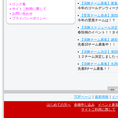
•
【演舞チーム募集】募集
• リンク集
今年のゴールデンウィークも
• サイトご利用に際して
• お問い合わせ
•
【受賞チーム発表】第8
• プライバシーポリシー
今年の受賞チームは！？
•
【演舞スケジュール決定
春恒例のイベント！！タ
•
【演舞チーム募集】越前
先着10チーム募集中！！
•
【演舞チーム決定】第8
１２チーム決定しました
•
【演舞チーム募集】丸岡
先着8チーム募集！！
TOPページ
｜
最新情報
｜
イ
はじめての方へ
｜
各種申し込み
｜
イベント参
サイトご利用に際して