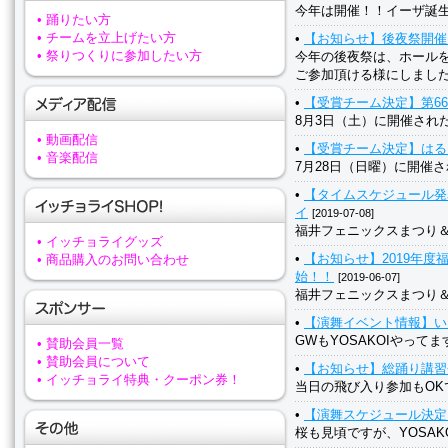
今年は開催！！イーザ誕生祭
• 踊りたい方
• チームを立上げたい方
•
【お知らせ】後夜祭開催
• 祭りつくりに参加したい方
今年の後夜祭は、ホール
ご参加頂ける様にしまし
•
【受賞チーム決定】第6
8月3日（土）に開催され
• 動画配信
•
【受賞チーム決定】はる
• 音楽配信
7月28日（日曜）に開催
•
【タイムスケジュール発
イ
[2019-07-08]
福井フェニックスまつり＆
• イッチョライグッズ
•
【お知らせ】2019年度
• 商品購入のお問い合わせ
始！！
[2019-06-07]
福井フェニックスまつり＆
•
【演舞イベント情報】い
GWもYOSAKOIやっ
• 賛助会員一覧
• 賛助会員について
•
【お知らせ】総踊り講習
• イッチョライ特典・クーポン券！
当日の飛び入り参加もOK
•
【演舞スケジュール決
桜も見頃ですが、YOSA