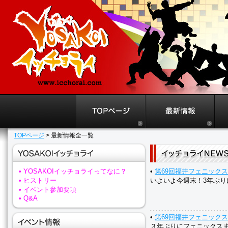
TOPページ
> 最新情報全一覧
• YOSAKOIイッチョライってなに？
•
第69回福井フェニック
• ヒストリー
いよいよ今週末！3年ぶり
• イベント参加要項
• Q&A
•
第69回福井フェニック
３年ぶりにフェニックス